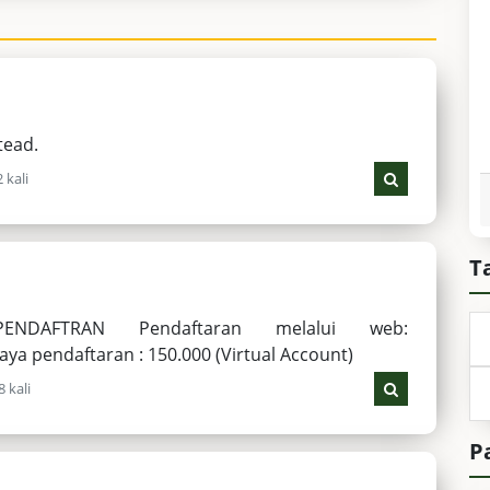
tead.
 kali
T
FTRAN Pendaftaran melalui web:
Biaya pendaftaran : 150.000 (Virtual Account)
 kali
P