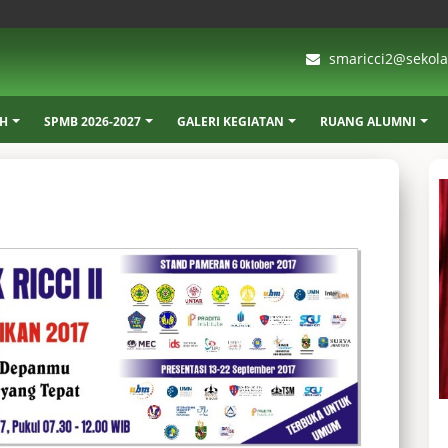
smaricci2@sekolah
AH
SPMB 2026-2027
GALERI KEGIATAN
RUANG ALUMNI