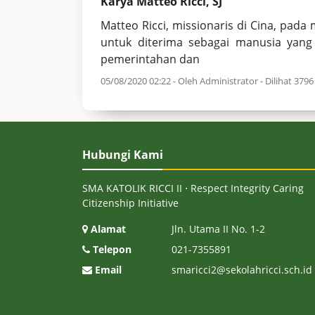
Karya Matteo Ricci, SJ
Matteo Ricci, missionaris di Cina, pad
untuk diterima sebagai manusia yang 
pemerintahan dan
05/08/2020 02:22 - Oleh Administrator - Dilihat 3796 
Hubungi Kami
SMA KATOLIK RICCI II ⋅ Respect Integrity Caring
Citizenship Initiative
Alamat
Jln. Utama II No. 1-2
Telepon
021-7355891
Email
smaricci2@sekolahricci.sch.id