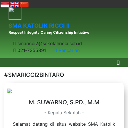
SMA KATOLIK RICCI II
Respect Integrity Caring Citizenship Initiative
smaricci2@sekolahricci.sch.id
021-7355891
Pencarian
#SMARICCI2BINTARO
M. SUWARNO, S.PD., M.M
- Kepala Sekolah -
Selamat datang di situs website SMA Katolik