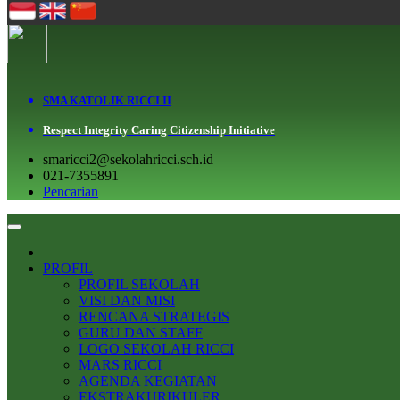
SMA KATOLIK RICCI II
Respect Integrity Caring Citizenship Initiative
smaricci2@sekolahricci.sch.id
021-7355891
Pencarian
PROFIL
PROFIL SEKOLAH
VISI DAN MISI
RENCANA STRATEGIS
GURU DAN STAFF
LOGO SEKOLAH RICCI
MARS RICCI
AGENDA KEGIATAN
EKSTRAKURIKULER