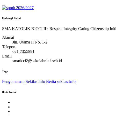
Hubungi Kami
SMA KATOLIK RICCI II ⋅ Respect Integrity Caring Citizenship Initi
Alamat
Jln. Utama II No. 1-2
Telepon
021-7355891
Email
smaricci2@sekolahricci.sch.id
Tags
Pengumuman
Sekilas Info
Berita
sekilas-info
Ikuti Kami